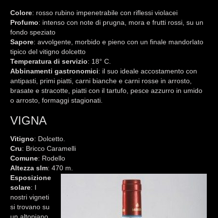
Colore
: rosso rubino impenetrabile con riflessi violacei
Profumo
: intenso con note di prugna, mora e frutti rossi, su un
fondo speziato
Sapore
: avvolgente, morbido e pieno con un finale mandorlato
tipico del vitigno dolcetto
Temperatura
di servizio
: 18° C.
Abbinamenti
gastronomici
: il suo ideale accostamento con
antipasti, primi piatti, carni bianche e carni rosse in arrosto,
brasate e stracotte, piatti con il tartufo, pesce azzurro in umido
o arrosto, formaggi stagionati.
VIGNA
Vitigno
: Dolcetto.
Cru
: Bricco Caramelli
Comune
: Rodello
Altezza slm
: 470 m.
Esposizione
solare
: I
nostri vigneti
si trovano su
un altopiano