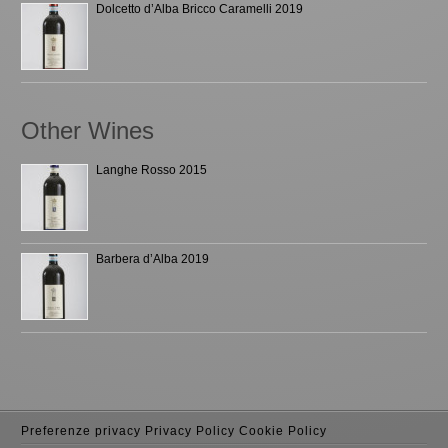
Dolcetto d’Alba Bricco Caramelli 2019
Other Wines
Langhe Rosso 2015
Barbera d’Alba 2019
Preferenze privacy
Privacy Policy
Cookie Policy