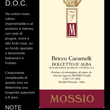
D.O.C.
Ha colore rosso
rubino
impenetrabile e al
profumo è intenso,
con note di
prugna, mora e
altri frutti rossi, su
un fondo speziato
e lievemente
balsamico e
fruttato.
L’importante
complessità di
questo vino ne
determina una
longevità superiore
a 8 anni.
NOTE