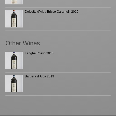
Dolcetto d’Alba Bricco Caramelli 2019
Other Wines
Langhe Rosso 2015
Barbera d’Alba 2019