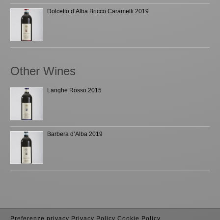
Dolcetto d’Alba Bricco Caramelli 2019
Other Wines
Langhe Rosso 2015
Barbera d’Alba 2019
Preferenze privacy
Privacy Policy
Cookie Policy