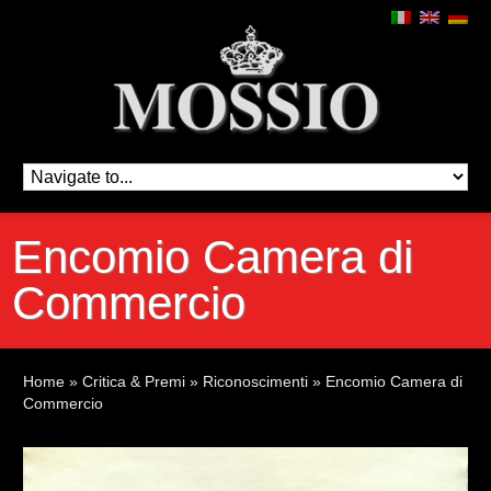
Encomio Camera di
Commercio
Home
»
Critica & Premi
»
Riconoscimenti
»
Encomio Camera di
Commercio