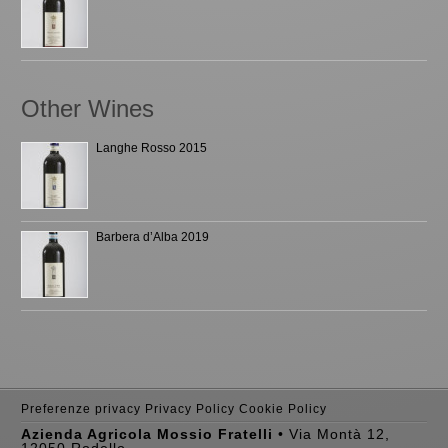
Other Wines
Langhe Rosso 2015
Barbera d’Alba 2019
Preferenze privacy
Privacy Policy
Cookie Policy
Azienda Agricola Mossio Fratelli
• Via Montà 12,
12050 Rodello