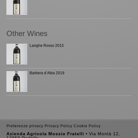
Other Wines
Langhe Rosso 2015
Barbera d’Alba 2019
Preferenze privacy
Privacy Policy
Cookie Policy
Azienda Agricola Mossio Fratelli
• Via Montà 12,
12050 Rodello