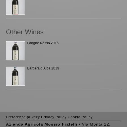
Other Wines
Langhe Rosso 2015
Barbera d’Alba 2019
Preferenze privacy
Privacy Policy
Cookie Policy
Azienda Agricola Mossio Fratelli
• Via Montà 12,