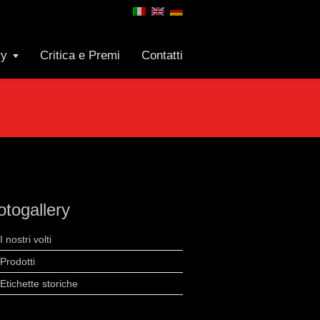
ry
Critica e Premi
Contatti
otogallery
I nostri volti
Prodotti
Etichette storiche