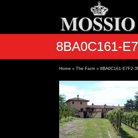
8BA0C161-E
Home
»
The Farm
»
8BA0C161-E7F2-