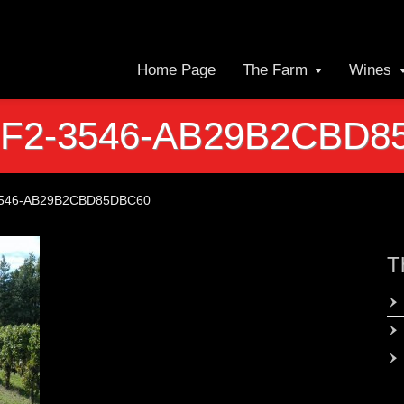
Home Page
The Farm
Wines
7F2-3546-AB29B2CBD8
3546-AB29B2CBD85DBC60
T